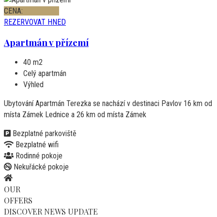
CENA:
1350,00
Kč
REZERVOVAT HNED
Apartmán v přízemí
40 m2
Celý apartmán
Výhled
Ubytování Apartmán Terezka se nachází v destinaci Pavlov 16 km od
místa Zámek Lednice a 26 km od místa Zámek
Bezplatné parkoviště
Bezplatné wifi
Rodinné pokoje
Nekuřácké pokoje
OUR
OFFERS
DISCOVER NEWS UPDATE